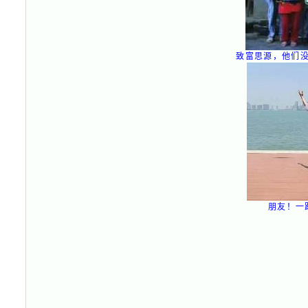
致富思源，他们
朋友！