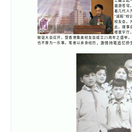
上矗立起
遨游苍穹
着几代人
“诚毅”
校友会。
此，理事会
楼寰宇厅
联谊大会召开，暨香港集美校友会成立25周年之盛举
，激情持笔追忆侨
也不啻为一乐事。笔者以亲身经历