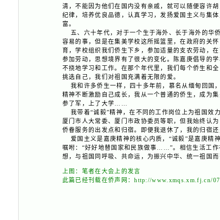
清，不能因为他们在国内没有亲戚，就可以随便容许胡
纪律，培养优良品德，认真学习，发扬爱国主义与集体
富。
五、六十年代，对于一个生于海外、长于海外的华侨
容易的事，但是在集美学校这所摇篮里，在政府的关怀
育，学校组织我们侨生下乡，参加适量的支农劳动，在
参加劳动，思想境界有了很大的变化。陈嘉庚倡导的学
不挠地学习和工作。在那个年代里，我们每个侨生和全
挑选自己，我们对祖国充满着无限的爱。
我和许多侨生一样，四十多年前，慕名从缅甸回国，
精神不断激励自己成长，我从一个普通的侨生，成为集
参了军，上了大学……
我带着“诚毅”精神，在不同的工作岗位上为祖国效力
厦门市人大常委、厦门市政协委员等职，但我始终认为
侨眷服务的出发点和归宿。即便我退休了，我的归宿还
爱国主义是嘉庚精神的核心内质，“诚毅”是嘉庚精神
嘱咐：“好好地替国家和民族做事……”。相信生活工
想，与祖国同呼吸、共命运，为振兴中华、统一祖国而
上图：笔者在大会上的发言
此篇已经刊载在侨声网：http://www.xmqs.xm.fj.cn/0701-