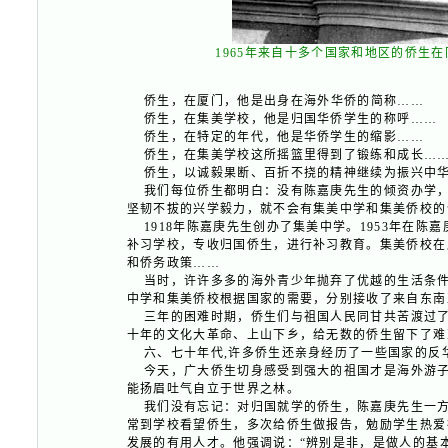
1965年来自十多个国家和地区的侨生
侨生，在厦门，他是出身在海外华侨的简称……
侨生，在集美学校，他是归国华侨学生的称呼……
侨生，在特定的年代，他是华侨学生的缩影……
侨生，在集美学校这所摇篮里得到了锻练和成长…
侨生，以诚毅果断、百折不挠的精神继续为振兴中华
我们每位侨生都明白：没有陈嘉庚先生的倾资办学，
坚韧不拔的兴学毅力，就不会有集美中学和集美侨校的
1918年陈嘉庚先生创办了集美中学。1953年在陈
补习学校，专收归国侨生，进行补习教育。集美侨校在
和侨务政策……
当时，许许多多的海外青少年抛弃了优越的生活条件
中学和集美侨校根据国家的需要，分别接收了来自东南
三年的困难时期，侨生们与祖国人民同甘共苦渡过
十年的文化大革命、上山下乡，给无数的侨生留下了难
六、七十年代,许多侨生还亲身经历了一些国家的反
今天，广大侨生切身感受到强大的祖国才是海外游子
能扬眉吐气自立于世界之林。
我们没有忘记：对归国就学的侨生，陈嘉庚先生一方
常到学校看望侨生，多次给侨生做报告，勉励学生热爱
发展的有用人才。他强调说：“辨别是非，是做人的基